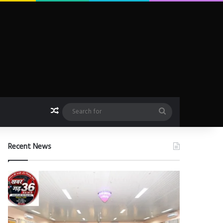
Random Article
Search
for
Recent News