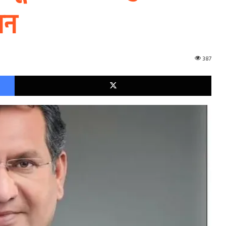
ान
387
Facebook
X