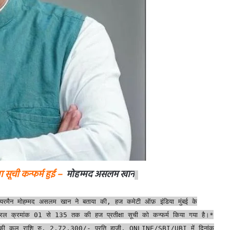
सूची कन्फर्म हुई –
मोहम्मद असलम खान
ेयरमैन मोहम्मद असलम खान ने बताया की, हज कमेटी ऑफ़ इंडिया मुंबई के
सरल क्रमांक 01 से 135 तक की हज प्रतीक्षा सूची को कन्फर्म किया गया है।*
िश्त की कुल राशि रु. 2,72,300/- प्रति हाजी, ONLINE/SBI/UBI में दिनांक