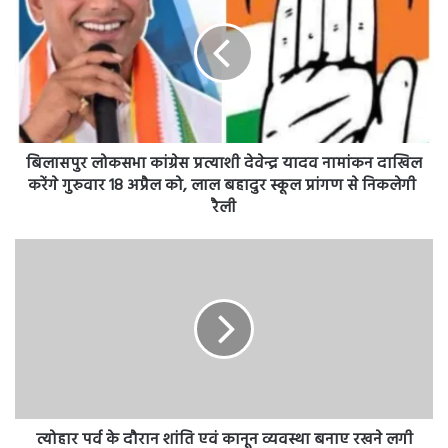
प्रांगण
दौरान
से
शांति
निकलेगी
एवं
रैली
कानून
व्यवस्था
बनाए
रखने
त्योहार पर्व के दौरान शांति एवं कानून व्यवस्था बनाए रखने लगी
लगी
अधिकारियों की ड्यूटी
अधिकारियों
की
ड्यूटी
Recent News