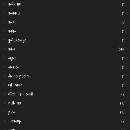
गौरेला पेंड्रा मरवाही
(2)
छत्तीसगढ़
(13)
छुरिया
(13)
जगदलपुर
(2)
जशपुर
(2)
जांजगीर चांपा
(23)
जांजगीर/चांपा
(2)
जोधरा बिलासपुर
(1)
झारखंड/रायपुर
(2)
तखतपुर
(5)
तिरुवनंतपुरम/ रायपुर
(2)
दंतेवाडा
(14)
दिल्ली-रायपुर
(6)
दीपिका/कोरबा
(1)