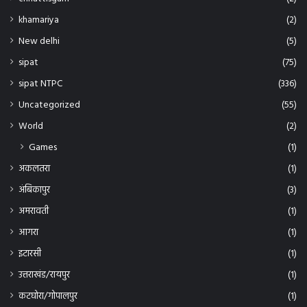
अमरावती
(1)
आगरा
(1)
इटारसी
(1)
उत्तराखंड/रायपुर
(1)
कटघोरा/गोपालपुर
(1)
कबीरधाम
(1)
कलकत्ता
(1)
कवर्धा
(7)
कांकेर
(1)
कुवैत/रायपुर
(1)
कोरबा
(44)
खडुवा
(1)
खम्हरियां
(1)
खैरागढ़ छुईखदान
(1)
गाजियाबंद
(1)