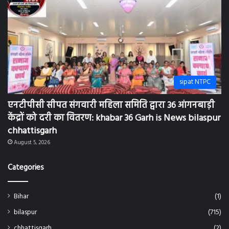
Categories
Bihar
(1)
bilaspur
(715)
chhattisgarh
(2)
khamariya
(2)
New delhi
(5)
sipat
(75)
sipat NTPC
(336)
Uncategorized
(55)
World
(2)
Games
(1)
अकलतरा
(1)
अंबिकापुर
(3)