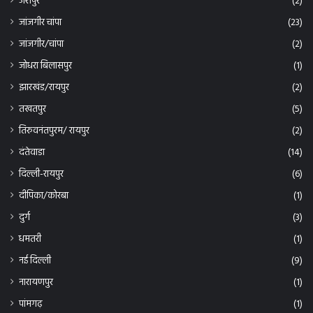
दुर्ग
(3)
धमतरी
(1)
नई दिल्ली
(9)
नारायणपुर
(1)
पांमगढ़
(1)
प्रतापपुर
(1)
बलौदा
(2)
बलौदा बाजार
(7)
बालौद
(1)
बिलासपुर
(1,742)
बिलासपुर – कोटा
(5)
बिलासपुर तखतपुर
(4)
बिलासपुर दुर्ग
(1)
बिलासपुर बेलतरा
(2)
बिलासपुर मुंगेली
(4)