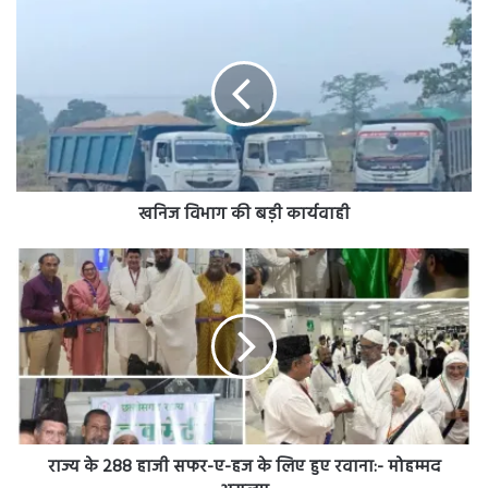
विभाग
की
बड़ी
कार्यवाही
खनिज विभाग की बड़ी कार्यवाही
राज्य
के
288
हाजी
सफर-
ए-
हज
के
लिए
हुए
राज्य के 288 हाजी सफर-ए-हज के लिए हुए रवाना:- मोहम्मद
रवाना:-
असलम