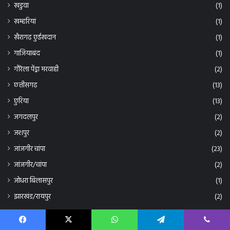
खडुवा
(1)
खम्हरियां
(1)
खैरागढ़ छुईखदान
(1)
गाजियाबंद
(1)
गौरेला पेंड्रा मरवाही
(2)
छत्तीसगढ़
(13)
छुरिया
(13)
जगदलपुर
(2)
जशपुर
(2)
जांजगीर चांपा
(23)
जांजगीर/चांपा
(2)
जोधरा बिलासपुर
(1)
झारखंड/रायपुर
(2)
तखतपुर
(5)
तिरुवनंतपुरम/ रायपुर
(2)
Facebook
X
WhatsApp
Telegram
Viber