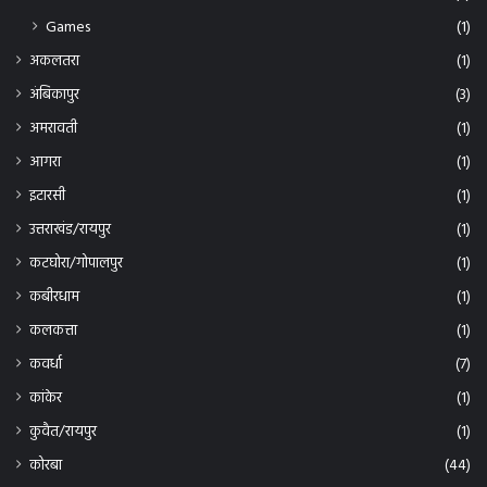
Games
(1)
अकलतरा
(1)
अंबिकापुर
(3)
अमरावती
(1)
आगरा
(1)
इटारसी
(1)
उत्तराखंड/रायपुर
(1)
कटघोरा/गोपालपुर
(1)
कबीरधाम
(1)
कलकत्ता
(1)
कवर्धा
(7)
कांकेर
(1)
कुवैत/रायपुर
(1)
कोरबा
(44)