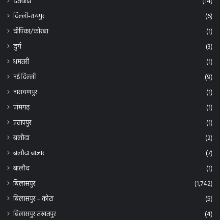
दंतेवाडा
(14)
दिल्ली-रायपुर
(6)
दीपिका/कोरबा
(1)
दुर्ग
(3)
धमतरी
(1)
नई दिल्ली
(9)
नारायणपुर
(1)
पांमगढ़
(1)
प्रतापपुर
(1)
बलौदा
(2)
बलौदा बाजार
(7)
बालौद
(1)
बिलासपुर
(1,742)
बिलासपुर – कोटा
(5)
बिलासपुर तखतपुर
(4)