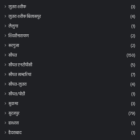
लुतरा शरीफ
(3)
लुतरा शरीफ बिलासपुर
(4)
लैलुगा
(1)
शिवरीनारायण
(2)
सरगुजा
(2)
सीपत
(150)
सीपत एनटीपीसी
(5)
सीपत खम्हरियां
(7)
सीपत-लुतरा
(4)
सीपत/पोड़ी
(1)
सुकमा
(3)
सुरजपुर
(79)
हाथरस
(1)
हैदराबाद
(1)