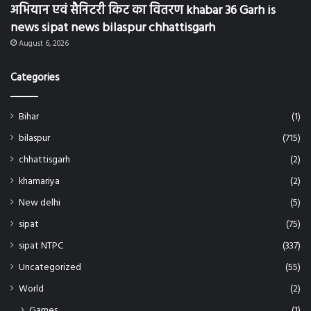
अभियान एवं सैनिटरी किट का वितरण khabar 36 Garh is
news sipat news bilaspur chhattisgarh
August 6, 2026
Categories
Bihar
(1)
bilaspur
(715)
chhattisgarh
(2)
khamariya
(2)
New delhi
(5)
sipat
(75)
sipat NTPC
(337)
Uncategorized
(55)
World
(2)
Games
(1)