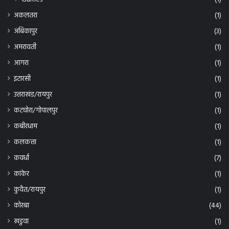
अकलतरा
(1)
अंबिकापुर
(3)
अमरावती
(1)
आगरा
(1)
इटारसी
(1)
उत्तराखंड/रायपुर
(1)
कटघोरा/गोपालपुर
(1)
कबीरधाम
(1)
कलकत्ता
(1)
कवर्धा
(7)
कांकेर
(1)
कुवैत/रायपुर
(1)
कोरबा
(44)
खडुवा
(1)