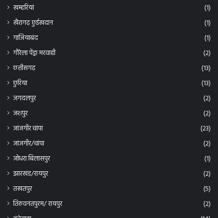
खम्हरियां
(1)
खैरागढ़ छुईखदान
(1)
गाजियाबंद
(1)
गौरेला पेंड्रा मरवाही
(2)
छत्तीसगढ़
(13)
छुरिया
(13)
जगदलपुर
(2)
जशपुर
(2)
जांजगीर चांपा
(23)
जांजगीर/चांपा
(2)
जोधरा बिलासपुर
(1)
झारखंड/रायपुर
(2)
तखतपुर
(5)
तिरुवनंतपुरम/ रायपुर
(2)