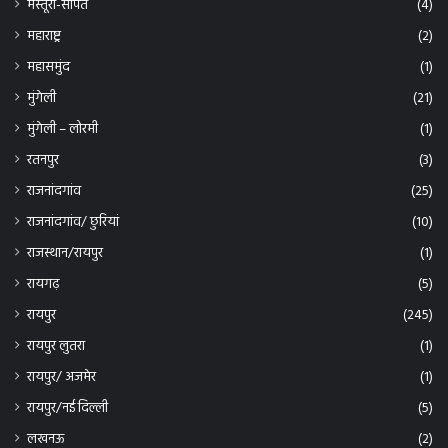
मस्तूरी-सीपत
(4)
महाराष्ट्र
(2)
महासमुंद
(1)
मुंगेली
(21)
मुंगेली – लोरमी
(1)
रतनपुर
(3)
राजनांदगांव
(25)
राजनांदगांव/ छुरियां
(10)
राजस्थान/रायपुर
(1)
रायगढ़
(5)
रायपुर
(245)
रायपुर लुतरा
(1)
रायपुर/ अजमेर
(1)
रायपुर/नई दिल्ली
(5)
लखनऊ
(2)