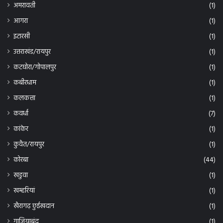
अमरावती
(1)
आगरा
(1)
इटारसी
(1)
उत्तराखंड/रायपुर
(1)
कटघोरा/गोपालपुर
(1)
कबीरधाम
(1)
कलकत्ता
(1)
कवर्धा
(7)
कांकेर
(1)
कुवैत/रायपुर
(1)
कोरबा
(44)
खडुवा
(1)
खम्हरियां
(1)
खैरागढ़ छुईखदान
(1)
गाजियाबंद
(1)