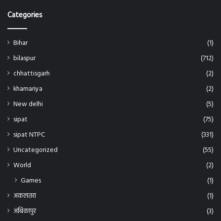
Categories
Bihar
(1)
bilaspur
(712)
chhattisgarh
(2)
khamariya
(2)
New delhi
(5)
sipat
(75)
sipat NTPC
(331)
Uncategorized
(55)
World
(2)
Games
(1)
अकलतरा
(1)
अंबिकापुर
(3)