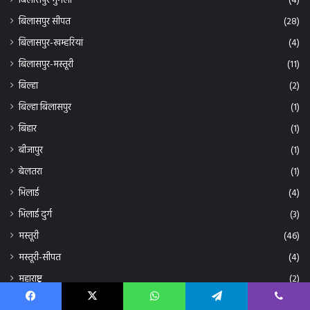
बिलासपुर सीपत
(28)
बिलासपुर-खम्हरियां
(4)
बिलासपुर-मस्तूरी
(11)
बिल्हा
(2)
बिल्हा बिलासपुर
(1)
बिहार
(1)
बीजापुर
(1)
बेलतरा
(1)
भिलाई
(4)
भिलाई दुर्ग
(3)
मस्तूरी
(46)
मस्तूरी-सीपत
(4)
महाराष्ट्र
(2)
महासमुंद
(1)
Facebook
X
WhatsApp
Telegram
Viber