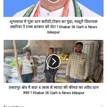
मुद्दा,
मस्तूरी
विधायक
लहरिया
शून्यकाल में गूंजा धान खरीदी,टोकन का मुद्दा, मस्तूरी विधायक
ने
लहरिया ने राज्य सरकार को घेरा ? Khabar 36 Garh is News
राज्य
bilaspur
सरकार
को
तखतपुर
घेरा
क्षेत्र
?
में
Khabar
सवा
36
4
Garh
लाख
is
से
News
ज्यादा
bilaspur
की
कीमत
तखतपुर क्षेत्र में सवा 4 लाख से ज्यादा की कीमत का अवैध धान
का
जब्त ? Khabar 36 Garh is News bilaspur
अवैध
धान
जब्त
Recent News