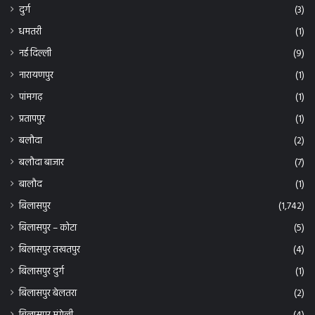
दुर्ग
(3)
धमतरी
(1)
नई दिल्ली
(9)
नारायणपुर
(1)
पांमगढ़
(1)
प्रतापपुर
(1)
बलौदा
(2)
बलौदा बाजार
(7)
बालौद
(1)
बिलासपुर
(1,742)
बिलासपुर – कोटा
(5)
बिलासपुर तखतपुर
(4)
बिलासपुर दुर्ग
(1)
बिलासपुर बेलतरा
(2)
बिलासपुर मुंगेली
(4)