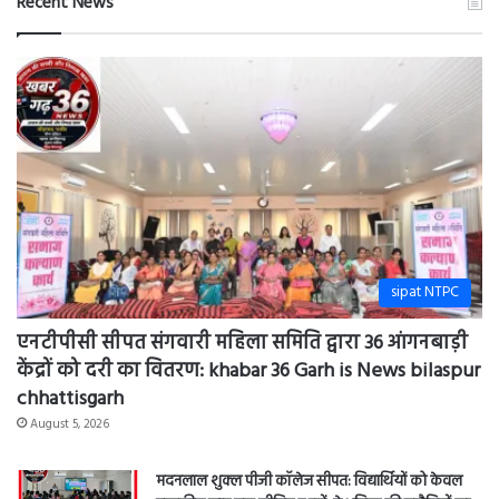
?
Khabar
36
Garh
is
News
bilaspur
sipat NTPC
एनटीपीसी सीपत संगवारी महिला समिति द्वारा 36 आंगनबाड़ी
केंद्रों को दरी का वितरण: khabar 36 Garh is News bilaspur
chhattisgarh
August 5, 2026
मदनलाल शुक्ल पीजी कॉलेज सीपत: विद्यार्थियों को केवल
पुस्तकीय ज्ञान तक सीमित न रखें, वे भविष्य की चुनौतियों का