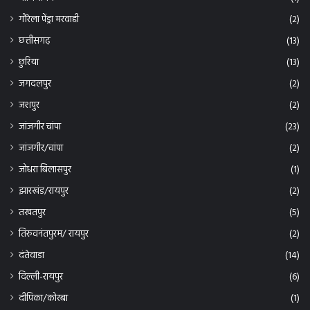
गौरेला पेंड्रा मरवाही
(2)
छत्तीसगढ़
(13)
छुरिया
(13)
जगदलपुर
(2)
जशपुर
(2)
जांजगीर चांपा
(23)
जांजगीर/चांपा
(2)
जोधरा बिलासपुर
(1)
झारखंड/रायपुर
(2)
तखतपुर
(5)
तिरुवनंतपुरम/ रायपुर
(2)
दंतेवाडा
(14)
दिल्ली-रायपुर
(6)
दीपिका/कोरबा
(1)