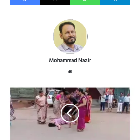
Mohammad Nazir
Website
CG
NEWS:
भाजपा
पार्षद
को
महिलाओं
ने
पीटा
CG NEWS: भाजपा पार्षद को महिलाओं ने पीटा
Raipur
में
फटाका
बम
जब्त,