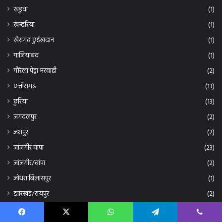
छत्तीसगढ़
(13)
छुरिया
(13)
जगदलपुर
(2)
जशपुर
(2)
जांजगीर चांपा
(23)
जांजगीर/चांपा
(2)
जोधरा बिलासपुर
(1)
झारखंड/रायपुर
(2)
तखतपुर
(5)
तिरुवनंतपुरम/ रायपुर
(2)
दंतेवाडा
(14)
दिल्ली-रायपुर
(6)
दीपिका/कोरबा
(1)
दुर्ग
(3)
Facebook
X
WhatsApp
Telegram
Viber