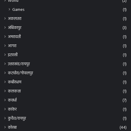
आगरा
(1)
इटारसी
(1)
उत्तराखंड/रायपुर
(1)
कटघोरा/गोपालपुर
(1)
कबीरधाम
(1)
कलकत्ता
(1)
कवर्धा
(7)
कांकेर
(1)
कुवैत/रायपुर
(1)
कोरबा
(44)
खडुवा
(1)
खम्हरियां
(1)
खैरागढ़ छुईखदान
(1)
गाजियाबंद
(1)
गौरेला पेंड्रा मरवाही
(2)