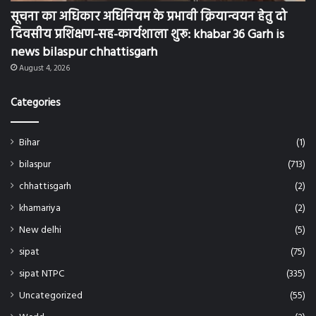
Bihar
(1)
bilaspur
(713)
chhattisgarh
(2)
khamariya
(2)
New delhi
(5)
sipat
(75)
sipat NTPC
(335)
Uncategorized
(55)
World
(2)
Games
(1)
अकलतरा
(1)
अंबिकापुर
(3)
अमरावती
(1)