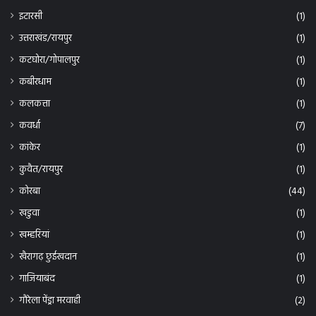
इटारसी
(1)
उत्तराखंड/रायपुर
(1)
कटघोरा/गोपालपुर
(1)
कबीरधाम
(1)
कलकत्ता
(1)
कवर्धा
(7)
कांकेर
(1)
कुवैत/रायपुर
(1)
कोरबा
(44)
खडुवा
(1)
खम्हरियां
(1)
खैरागढ़ छुईखदान
(1)
गाजियाबंद
(1)
गौरेला पेंड्रा मरवाही
(2)
छत्तीसगढ़
(13)