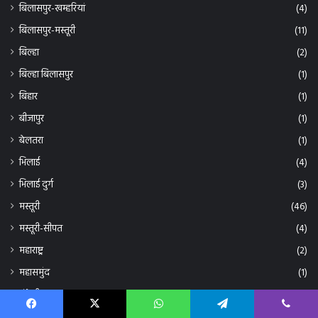
बिलासपुर-मस्तूरी
(11)
बिल्हा
(2)
बिल्हा बिलासपुर
(1)
बिहार
(1)
बीजापुर
(1)
बेलतरा
(1)
भिलाई
(4)
भिलाई दुर्ग
(3)
मस्तूरी
(46)
मस्तूरी-सीपत
(4)
महाराष्ट्र
(2)
महासमुंद
(1)
मुंगेली
(20)
मुंगेली – लोरमी
(1)
Facebook
X
WhatsApp
Telegram
Viber