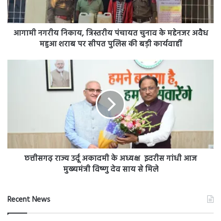
मद्देनजर
अवैध
महुआ
आगामी नगरीय निकाय, त्रिस्तरीय पंचायत चुनाव के मद्देनजर अवैध
शराब
महुआ शराब पर सीपत पुलिस की बड़ी कार्यवाहीं
पर
सीपत
छत्तीसगढ़
पुलिस
राज्य
की
उर्दू
बड़ी
अकादमी
कार्यवाहीं
के
अध्यक्ष
इदरीस
गांधी
आज
मुख्यमंत्री
छत्तीसगढ़ राज्य उर्दू अकादमी के अध्यक्ष इदरीस गांधी आज
विष्णु
मुख्यमंत्री विष्णु देव साय से मिले
देव
साय
से
Recent News
मिले