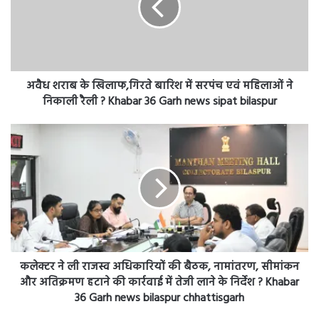
बारिश
में
सरपंच
एवं
महिलाओं
ने
अवैध शराब के खिलाफ,गिरते बारिश में सरपंच एवं महिलाओं ने
निकाली
निकाली रैली ? Khabar 36 Garh news sipat bilaspur
रैली
?
कलेक्टर
Khabar
ने
36
ली
Garh
राजस्व
news
अधिकारियों
sipat
की
bilaspur
बैठक,
नामांतरण,
सीमांकन
और
कलेक्टर ने ली राजस्व अधिकारियों की बैठक, नामांतरण, सीमांकन
अतिक्रमण
और अतिक्रमण हटाने की कार्रवाई में तेजी लाने के निर्देश ? Khabar
हटाने
36 Garh news bilaspur chhattisgarh
की