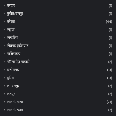
कांकेर
(1)
कुवैत/रायपुर
(1)
कोरबा
(44)
खडुवा
(1)
खम्हरियां
(1)
खैरागढ़ छुईखदान
(1)
गाजियाबंद
(1)
गौरेला पेंड्रा मरवाही
(2)
छत्तीसगढ़
(13)
छुरिया
(13)
जगदलपुर
(2)
जशपुर
(2)
जांजगीर चांपा
(23)
जांजगीर/चांपा
(2)