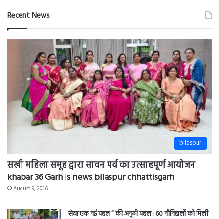
कार्रवाई
में
Recent News
तेजी
लाने
के
निर्देश
?
Khabar
36
Garh
news
bilaspur
chhattisgarh
bilaspur
सखी महिला समूह द्वारा सावन पर्व का उत्साहपूर्ण आयोजन
khabar 36 Garh is news bilaspur chhattisgarh
August 9, 2026
सेवा एक नई पहल ” की अनूठी पहल : 60 नौनिहालों को मिली