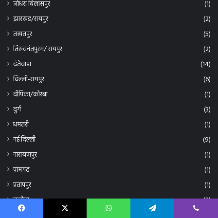
जोधरा बिलासपुर
(1)
झारखंड/रायपुर
(2)
तखतपुर
(5)
तिरुवनंतपुरम/ रायपुर
(2)
दंतेवाडा
(14)
दिल्ली-रायपुर
(6)
दीपिका/कोरबा
(1)
दुर्ग
(3)
धमतरी
(1)
नई दिल्ली
(9)
नारायणपुर
(1)
पांमगढ़
(1)
प्रतापपुर
(1)
बलौदा
(2)
बलौदा बाजार
(7)
Facebook
X
WhatsApp
Telegram
Viber