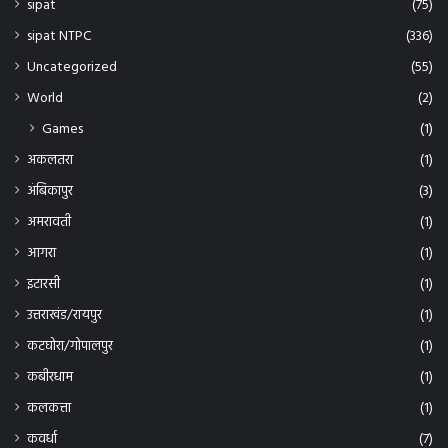
sipat NTPC
(336)
Uncategorized
(55)
World
(2)
Games
(1)
अकलतरा
(1)
अंबिकापुर
(3)
अमरावती
(1)
आगरा
(1)
इटारसी
(1)
उत्तराखंड/रायपुर
(1)
कटघोरा/गोपालपुर
(1)
कबीरधाम
(1)
कलकत्ता
(1)
कवर्धा
(7)