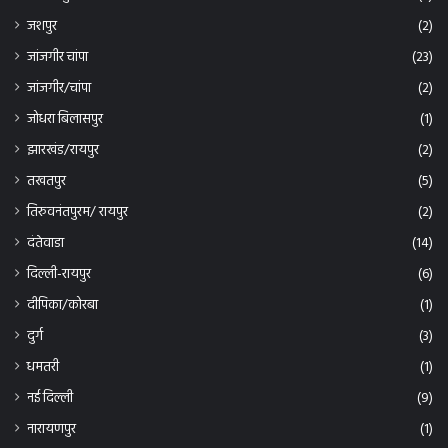
दीपिका/कोरबा
(1)
दुर्ग
(3)
धमतरी
(1)
नई दिल्ली
(9)
नारायणपुर
(1)
पांमगढ़
(1)
प्रतापपुर
(1)
बलौदा
(2)
बलौदा बाजार
(7)
बालौद
(1)
बिलासपुर
(1,742)
बिलासपुर – कोटा
(5)
बिलासपुर तखतपुर
(4)
बिलासपुर दुर्ग
(1)
बिलासपुर बेलतरा
(2)