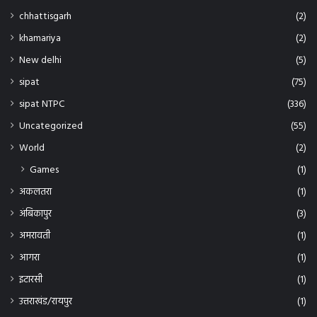
अमरावती
(1)
आगरा
(1)
इटारसी
(1)
उत्तराखंड/रायपुर
(1)
कटघोरा/गोपालपुर
(1)
कबीरधाम
(1)
कलकत्ता
(1)
कवर्धा
(7)
कांकेर
(1)
कुवैत/रायपुर
(1)
कोरबा
(44)
खडुवा
(1)
खम्हरियां
(1)
खैरागढ़ छुईखदान
(1)