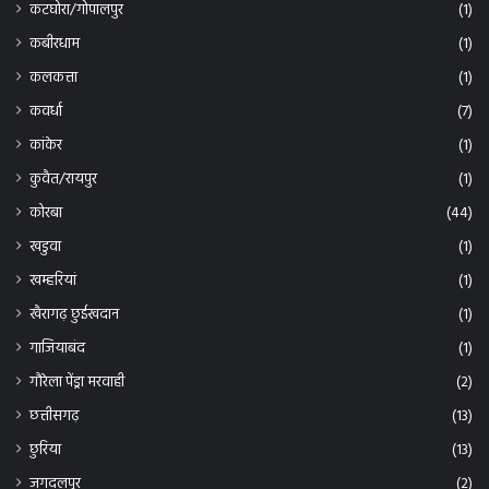
गाजियाबंद
(1)
गौरेला पेंड्रा मरवाही
(2)
छत्तीसगढ़
(13)
छुरिया
(13)
जगदलपुर
(2)
जशपुर
(2)
जांजगीर चांपा
(23)
जांजगीर/चांपा
(2)
जोधरा बिलासपुर
(1)
झारखंड/रायपुर
(2)
तखतपुर
(5)
तिरुवनंतपुरम/ रायपुर
(2)
दंतेवाडा
(14)
दिल्ली-रायपुर
(6)