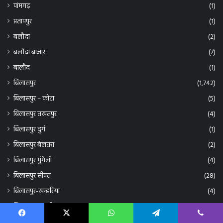
बिलासपुर मुंगेली
(4)
बिलासपुर सीपत
(28)
बिलासपुर-खम्हरियां
(4)
बिलासपुर-मस्तूरी
(11)
बिल्हा
(2)
बिल्हा बिलासपुर
(1)
बिहार
(1)
बीजापुर
(1)
बेलतरा
(1)
भिलाई
(4)
भिलाई दुर्ग
(3)
मस्तूरी
(46)
मस्तूरी-सीपत
(4)
महाराष्ट्र
(2)
Facebook
X
WhatsApp
Telegram
Viber