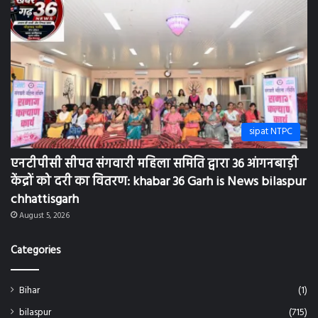
August 5, 2026
Categories
Bihar
(1)
bilaspur
(715)
chhattisgarh
(2)
khamariya
(2)
New delhi
(5)
sipat
(75)
sipat NTPC
(336)
Uncategorized
(55)
World
(2)
Games
(1)
अकलतरा
(1)
अंबिकापुर
(3)