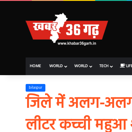
HOME
WORLD
WORLD
TECH
LIF
bilaspur
जिले में अलग-अलग ती
लीटर कच्ची महुआ 