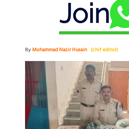
By
Mohammad Nazir Husain
(chif editor)