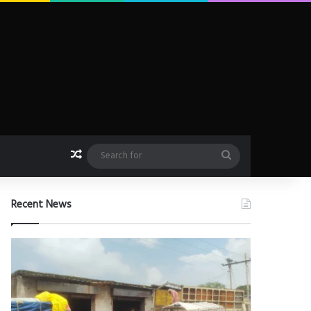
Random Article
Search
for
Recent News