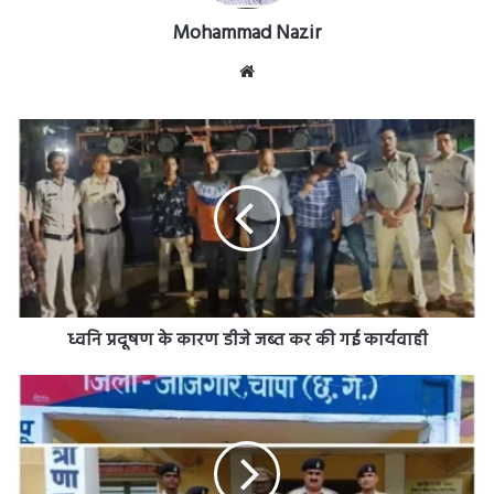
Mohammad Nazir
Website
ध्वनि
प्रदूषण
के
कारण
डीजे
जब्त
कर
की
गई
कार्यवाही
ध्वनि प्रदूषण के कारण डीजे जब्त कर की गई कार्यवाही
JANJGIR
CHAMPA
:
अवैध
शराब
की