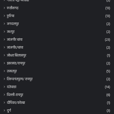
छत्तीसगढ़
(13)
छुरिया
(13)
जगदलपुर
(2)
जशपुर
(2)
जांजगीर चांपा
(23)
जांजगीर/चांपा
(2)
जोधरा बिलासपुर
(1)
झारखंड/रायपुर
(2)
तखतपुर
(5)
तिरुवनंतपुरम/ रायपुर
(2)
दंतेवाडा
(14)
दिल्ली-रायपुर
(6)
दीपिका/कोरबा
(1)
दुर्ग
(3)