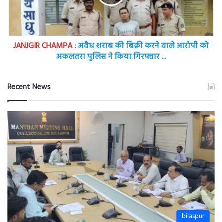
बिक्री
करने
वाले
आरोपी
JANJGIR CHAMPA
:
अवैध शराब की बिक्री करने वाले आरोपी को
को
अकलतरा पुलिस ने किया गिरफ्तार ...
अकलतरा
पुलिस
ने
Recent News
किया
गिरफ्तार
...
bilaspur