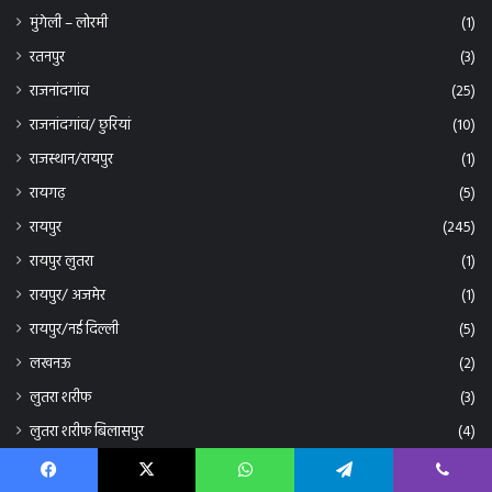
मुंगेली – लोरमी
(1)
रतनपुर
(3)
राजनांदगांव
(25)
राजनांदगांव/ छुरियां
(10)
राजस्थान/रायपुर
(1)
रायगढ़
(5)
रायपुर
(245)
रायपुर लुतरा
(1)
रायपुर/ अजमेर
(1)
रायपुर/नई दिल्ली
(5)
लखनऊ
(2)
लुतरा शरीफ
(3)
लुतरा शरीफ बिलासपुर
(4)
लैलुगा
(1)
Facebook
X
WhatsApp
Telegram
Viber
शिवरीनारायण
(2)