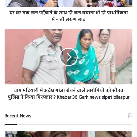
जल
बचाना
हर घर तक जल पहुँचाने के साथ ही जल बचाना भी हो प्राथमिकता
भी
में - श्री अरुण साव
हो
प्राथमिकता
ग्राम
में
मटियारी
-
में
श्री
अवैध
अरुण
गांजा
साव
बेचने
वाले
आरोपियों
को
सीपत
ग्राम मटियारी में अवैध गांजा बेचने वाले आरोपियों को सीपत
पुलिस
पुलिस ने किया गिरफ्तार ? Khabar 36 Garh news sipat bilaspur
ने
किया
गिरफ्तार
Recent News
?
Khabar
36
Garh