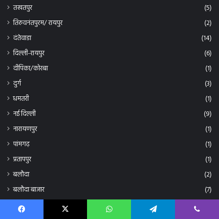
तखतपुर
(5)
तिरुवनंतपुरम/ रायपुर
(2)
दंतेवाडा
(14)
दिल्ली-रायपुर
(6)
दीपिका/कोरबा
(1)
दुर्ग
(3)
धमतरी
(1)
नई दिल्ली
(9)
नारायणपुर
(1)
पांमगढ़
(1)
प्रतापपुर
(1)
बलौदा
(2)
बलौदा बाजार
(7)
बालौद
(1)
बिलासपुर
(1,742)
Facebook
X
WhatsApp
Telegram
Viber