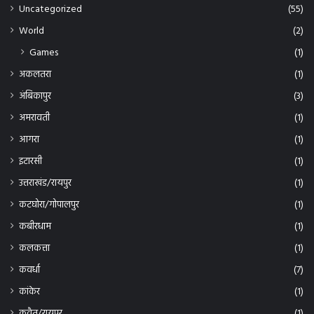
World
(2)
Games
(1)
अकलतरा
(1)
अंबिकापुर
(3)
अमरावती
(1)
आगरा
(1)
इटारसी
(1)
उत्तराखंड/रायपुर
(1)
कटघोरा/गोपालपुर
(1)
कबीरधाम
(1)
कलकत्ता
(1)
कवर्धा
(7)
कांकेर
(1)
कुवैत/रायपुर
(1)