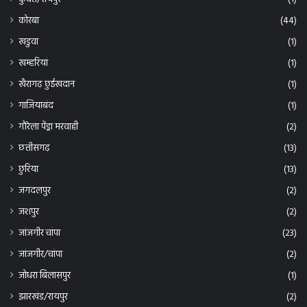
कोरबा
(44)
खडुवा
(1)
खम्हरियां
(1)
खैरागढ़ छुईखदान
(1)
गाजियाबंद
(1)
गौरेला पेंड्रा मरवाही
(2)
छत्तीसगढ़
(13)
छुरिया
(13)
जगदलपुर
(2)
जशपुर
(2)
जांजगीर चांपा
(23)
जांजगीर/चांपा
(2)
जोधरा बिलासपुर
(1)
झारखंड/रायपुर
(2)