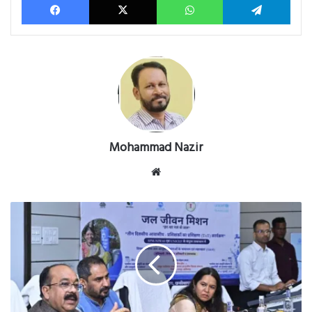
Mohammad Nazir
Website
हर
घर
तक
जल
पहुँचाने
के
साथ
ही