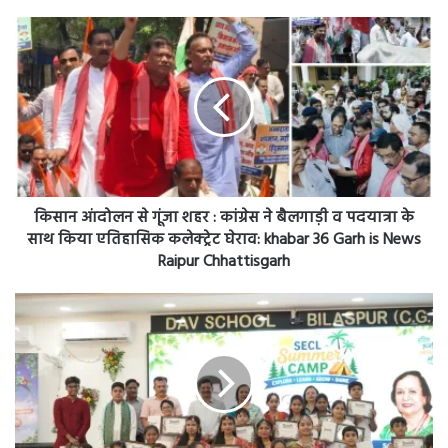
किसान
आंदोलन
से
गूंजा
शहर
:
कांग्रेस
ने
बैलगाड़ी
व
किसान आंदोलन से गूंजा शहर : कांग्रेस ने बैलगाड़ी व पदयात्रा के
पदयात्रा
साथ किया एतिहासिक कलेक्ट्रेट घेराव: khabar 36 Garh is News
के
Raipur Chhattisgarh
साथ
किया
एसईसीएल
एतिहासिक
मुख्यालय
कलेक्ट्रेट
में
घेराव:
समर
khabar
कैंप
36
2026
Garh
का
is
भव्य