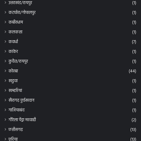
उत्तराखंड/रायपुर
(1)
कटघोरा/गोपालपुर
(1)
कबीरधाम
(1)
कलकत्ता
(1)
कवर्धा
(7)
कांकेर
(1)
कुवैत/रायपुर
(1)
कोरबा
(44)
खडुवा
(1)
खम्हरियां
(1)
खैरागढ़ छुईखदान
(1)
गाजियाबंद
(1)
गौरेला पेंड्रा मरवाही
(2)
छत्तीसगढ़
(13)
छुरिया
(13)