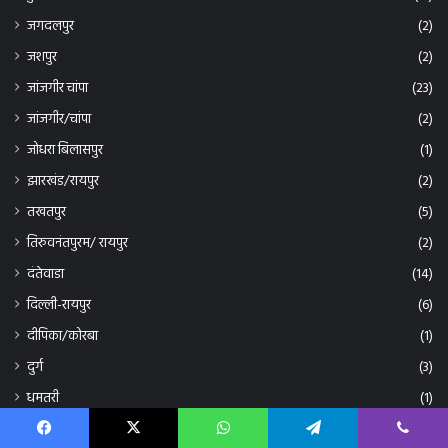
जगदलपुर
(2)
जशपुर
(2)
जांजगीर चांपा
(23)
जांजगीर/चांपा
(2)
जोधरा बिलासपुर
(1)
झारखंड/रायपुर
(2)
तखतपुर
(5)
तिरुवनंतपुरम/ रायपुर
(2)
दंतेवाडा
(14)
दिल्ली-रायपुर
(6)
दीपिका/कोरबा
(1)
दुर्ग
(3)
धमतरी
(1)
नई दिल्ली
(9)
Facebook
X
WhatsApp
Telegram
Viber