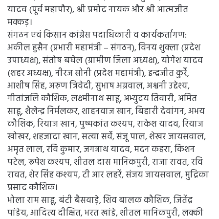
यादव (पूर्व महापौर), श्री प्रमोद नायक और श्री आत्मजीत
मक्कड़।
संगठन एवं किसान कांग्रेस पदाधिकारी व कार्यकर्तागण:
अकील हुसैन (प्रभारी महामंत्री – संगठन), विनय शुक्ला (प्रदेश
उपाध्यक्ष), संतोष बघेल (ग्रामीण जिला अध्यक्ष), योगेश यादव
(शहर अध्यक्ष), नीरज सोनी (प्रदेश महामंत्री), इन्द्रजीत कुर्रे,
आशीष सिंह, अरुण त्रिवेदी, सुभाष अग्रवाल, अश्वनी उद्देश्य,
गीतांजलि कौशिक, लक्ष्मीनाथ साहू, अभ्युदय तिवारी, अमित
साहू, शैलेन्द्र निर्मलकर, शाहनवाज खान, बिहारी देवांगन, अभय
कौशिक, रियाज खान, पुष्पकांत कश्यप, राकेश यादव, रियाज
खोखर, शहजादा खान, सत्या सर्वे, संजू पाल, शेखर जायसवाल,
अमृत लाल, रवि कुमार, जगन्नाथ यादव, मदन कहरा, किशन
पटेल, रूपेश कश्यप, शीतल दास मानिकपुरी, राजा रावत, रवि
रावत, शेर सिंह कश्यप, टी आर लहरें, संजय जायसवाल, मुद्रिका
प्रसाद कौशिक।
भोला राम साहू, बंटी बैसवाड़े, शिव बालक कौशिक, जितेंद्र
पांडेय, आदित्य दीक्षित, भरत खांडे, शीतल मानिकपुरी, लक्की