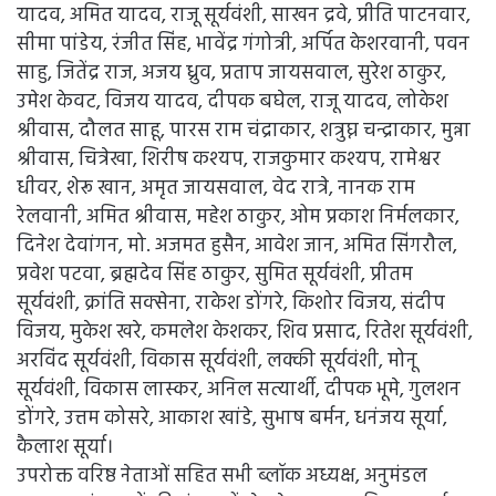
यादव, अमित यादव, राजू सूर्यवंशी, साखन द्रवे, प्रीति पाटनवार,
सीमा पांडेय, रंजीत सिंह, भावेंद्र गंगोत्री, अर्पित केशरवानी, पवन
साहु, जितेंद्र राज, अजय ध्रुव, प्रताप जायसवाल, सुरेश ठाकुर,
उमेश केवट, विजय यादव, दीपक बघेल, राजू यादव, लोकेश
श्रीवास, दौलत साहू, पारस राम चंद्राकार, शत्रुघ्न चन्द्राकार, मुन्ना
श्रीवास, चित्रेखा, शिरीष कश्यप, राजकुमार कश्यप, रामेश्वर
धीवर, शेरू खान, अमृत जायसवाल, वेद रात्रे, नानक राम
रेलवानी, अमित श्रीवास, महेश ठाकुर, ओम प्रकाश निर्मलकार,
दिनेश देवांगन, मो. अजमत हुसैन, आवेश जान, अमित सिंगरौल,
प्रवेश पटवा, ब्रह्मदेव सिंह ठाकुर, सुमित सूर्यवंशी, प्रीतम
सूर्यवंशी, क्रांति सक्सेना, राकेश डोंगरे, किशोर विजय, संदीप
विजय, मुकेश खरे, कमलेश केशकर, शिव प्रसाद, रितेश सूर्यवंशी,
अरविंद सूर्यवंशी, विकास सूर्यवंशी, लक्की सूर्यवंशी, मोनू
सूर्यवंशी, विकास लास्कर, अनिल सत्यार्थी, दीपक भूमे, गुलशन
डोंगरे, उत्तम कोसरे, आकाश खांडे, सुभाष बर्मन, धनंजय सूर्या,
कैलाश सूर्या।
उपरोक्त वरिष्ठ नेताओं सहित सभी ब्लॉक अध्यक्ष, अनुमंडल