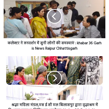
जनदर्शन
में
सुनी
लोगों
की
समस्याएं
:
khabar
कलेक्टर ने जनदर्शन में सुनी लोगों की समस्याएं : khabar 36 Garh
36
is News Raipur Chhattisgarh
Garh
is
श्रद्धा
News
महिला
Raipur
मंडल,एस
Chhattisgarh
ई
सी
एल
बिलासपुर
द्वारा
वृद्धाश्रम
में
श्रद्धा महिला मंडल,एस ई सी एल बिलासपुर द्वारा वृद्धाश्रम में
निःशुल्क
निःशुल्क स्वास्थ्य शिविर का आयोजन: khabar 36 Garh is News