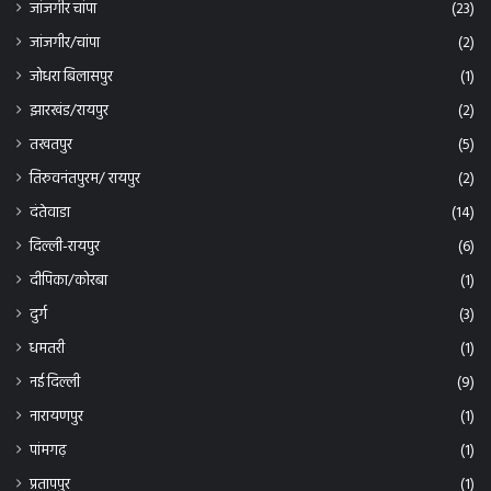
जांजगीर/चांपा
(2)
जोधरा बिलासपुर
(1)
झारखंड/रायपुर
(2)
तखतपुर
(5)
तिरुवनंतपुरम/ रायपुर
(2)
दंतेवाडा
(14)
दिल्ली-रायपुर
(6)
दीपिका/कोरबा
(1)
दुर्ग
(3)
धमतरी
(1)
नई दिल्ली
(9)
नारायणपुर
(1)
पांमगढ़
(1)
प्रतापपुर
(1)