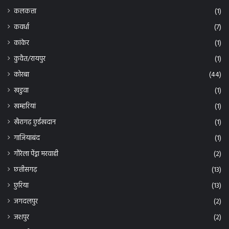
कलकत्ता
(1)
कवर्धा
(7)
कांकेर
(1)
कुवैत/रायपुर
(1)
कोरबा
(44)
खडुवा
(1)
खम्हरियां
(1)
खैरागढ़ छुईखदान
(1)
गाजियाबंद
(1)
गौरेला पेंड्रा मरवाही
(2)
छत्तीसगढ़
(13)
छुरिया
(13)
जगदलपुर
(2)
जशपुर
(2)
जांजगीर चांपा
(23)