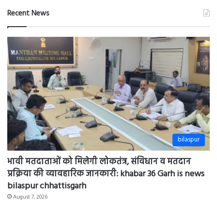
बड़ा
Recent News
कोई
पुण्य
नहीं:
विरेंद्र
साहू
सरपंच
?
Khabar
36
Garh
is
news
bilaspur
bilaspur
भावी मतदाताओं को मिलेगी लोकतंत्र, संविधान व मतदान
प्रक्रिया की व्यावहारिक जानकारी: khabar 36 Garh is news
bilaspur chhattisgarh
August 7, 2026
मां का पहला दुध बच्चों के लिए बेहद जरूरी व उपयोगी है,