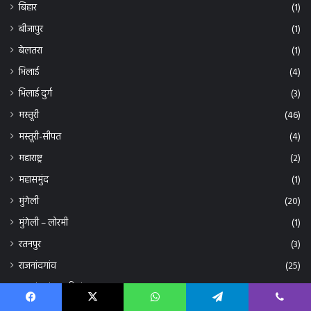
बीजापुर
(1)
बेलतरा
(1)
भिलाई
(4)
भिलाई दुर्ग
(3)
मस्तूरी
(46)
मस्तूरी-सीपत
(4)
महाराष्ट्र
(2)
महासमुंद
(1)
मुंगेली
(20)
मुंगेली – लोरमी
(1)
रतनपुर
(3)
राजनांदगांव
(25)
राजनांदगांव/ छुरियां
(10)
राजस्थान/रायपुर
(1)
Facebook
X
WhatsApp
Telegram
Viber