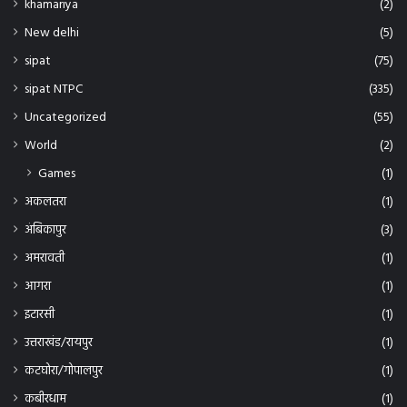
New delhi
(5)
sipat
(75)
sipat NTPC
(335)
Uncategorized
(55)
World
(2)
Games
(1)
अकलतरा
(1)
अंबिकापुर
(3)
अमरावती
(1)
आगरा
(1)
इटारसी
(1)
उत्तराखंड/रायपुर
(1)
कटघोरा/गोपालपुर
(1)
कबीरधाम
(1)