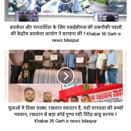
की
तकनीकी
पहलों
की
सतर्कता और पारदर्शिता के लिए एसईसीएल की तकनीकी पहलों
केंद्रीय
की केंद्रीय सतर्कता आयोग ने सराहना की ? Khabar 36 Garh is
सतर्कता
news bilaspur
आयोग
ने
युवाओं
सराहना
में
की
दिखा
?
जज़्बा:
Khabar
रक्तदान
36
महादान
Garh
है,
is
यही
news
मानवता
bilaspur
की
युवाओं में दिखा जज़्बा: रक्तदान महादान है, यही मानवता की सच्ची
सच्ची
पहचान, रक्तदान से बड़ा कोई पुण्य नहीं: विरेंद्र साहू सरपंच ?
पहचान,
Khabar 36 Garh is news bilaspur
रक्तदान
से