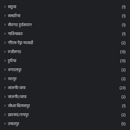
खडुवा
(1)
खम्हरियां
(1)
खैरागढ़ छुईखदान
(1)
गाजियाबंद
(1)
गौरेला पेंड्रा मरवाही
(2)
छत्तीसगढ़
(13)
छुरिया
(13)
जगदलपुर
(2)
जशपुर
(2)
जांजगीर चांपा
(23)
जांजगीर/चांपा
(2)
जोधरा बिलासपुर
(1)
झारखंड/रायपुर
(2)
तखतपुर
(5)
तिरुवनंतपुरम/ रायपुर
(2)