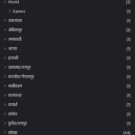
Games
(1)
अकलतरा
(1)
अंबिकापुर
(3)
अमरावती
(1)
आगरा
(1)
इटारसी
(1)
उत्तराखंड/रायपुर
(1)
कटघोरा/गोपालपुर
(1)
कबीरधाम
(1)
कलकत्ता
(1)
कवर्धा
(7)
कांकेर
(1)
कुवैत/रायपुर
(1)
कोरबा
(44)