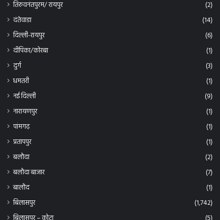
दंतेवाडा
(14)
दिल्ली-रायपुर
(6)
दीपिका/कोरबा
(1)
दुर्ग
(3)
धमतरी
(1)
नई दिल्ली
(9)
नारायणपुर
(1)
पांमगढ़
(1)
प्रतापपुर
(1)
बलौदा
(2)
बलौदा बाजार
(7)
बालौद
(1)
बिलासपुर
(1,742)
बिलासपुर – कोटा
(5)