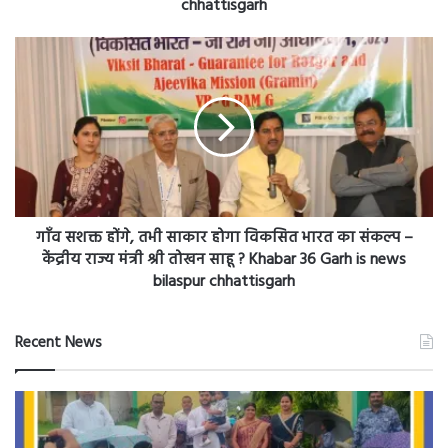
आरोपी
को
गाँव
किया
सशक्त
गिरफ्तार
होंगे,
?
तभी
Khabar
साकार
36
होगा
Garh
विकसित
is
भारत
news
का
bilaspur
संकल्प
गाँव सशक्त होंगे, तभी साकार होगा विकसित भारत का संकल्प –
chhattisgarh
–
केंद्रीय राज्य मंत्री श्री तोखन साहू ? Khabar 36 Garh is news
केंद्रीय
bilaspur chhattisgarh
राज्य
मंत्री
श्री
Recent News
तोखन
साहू
?
Khabar
36